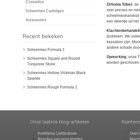
Cosmetica
Zirkonia Tubes
: de
zeer precies en minu
Scheermes Cartridges
scheermeshandvat re
Accessoires
een steentje uit het
Klachtenbehandel
Recent bekeken
probleem. We zullen
kassabon zijn. Moch
andere schade door 
Scheermes Formula 1
Opmerking
: onze 
Scheermes Square and Round
worden geschoven. G
Turquoise Stone
Scheermes Hollow Victorian Black
Sparkle
Scheermes Rough Formula 1
Onze laatste blog-artikelen
Klanten
KekMama Liefdesboek
Over
Reacties van onze klanten...
Broch