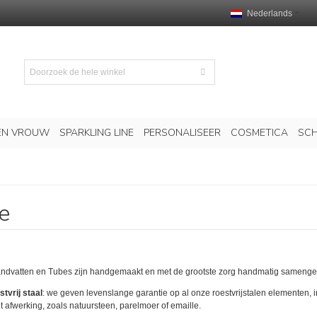
Nederlands
EN VROUW
SPARKLING LINE
PERSONALISEER
COSMETICA
SCH
e
vatten en Tubes zijn handgemaakt en met de grootste zorg handmatig samengesteld
tvrij staal
: we geven levenslange garantie op al onze roestvrijstalen elementen, i
 afwerking, zoals natuursteen, parelmoer of emaille.