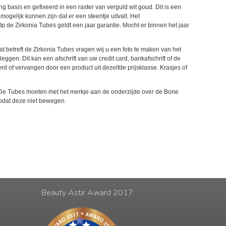
g basis en gefixeerd in een raster van verguld wit goud. Dit is een
ogelijk kunnen zijn dat er een steentje uitvalt. Het
p de Zirkonia Tubes geldt een jaar garantie. Mocht er binnen het jaar
t betreft de Zirkonia Tubes vragen wij u een foto te maken van het
gen. Dit kan een afschrift van uw credit card, bankafschrift of de
rd of vervangen door een product uit dezelfde prijsklasse. Krasjes of
 De Tubes moeten met het merkje aan de onderzijde over de Bone
zodat deze niet bewegen.
Beauty Astir Award 2017