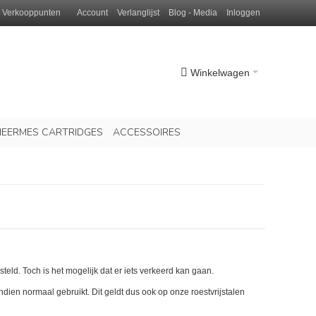
Verkooppunten
Account
Verlanglijst
Blog - Media
Inloggen
Winkelwagen
EERMES CARTRIDGES
ACCESSOIRES
. Toch is het mogelijk dat er iets verkeerd kan gaan.
ndien normaal gebruikt. Dit geldt dus ook op onze roestvrijstalen