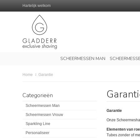
Hartelijk welkom
SCHEERMESSEN MAN
SCHEERMESS
Garantie
Home
Garanti
Categorieën
Scheermessen Man
Garantie
Scheermessen Vrouw
Onze Scheermeshand
Sparkling Line
Elementen van roes
Personaliseer
Tubes zonder of met