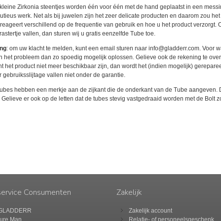
 kleine Zirkonia steentjes worden één voor één met de hand geplaatst in een messin
tieus werk. Net als bij juwelen zijn het zeer delicate producten en daarom zou het m
ageert verschillend op de frequentie van gebruik en hoe u het product verzorgt. O
 rastertje vallen, dan sturen wij u gratis eenzelfde Tube toe.
ing
: om uw klacht te melden, kunt een email sturen naar info@gladderr.com. Voor wa
 het probleem dan zo spoedig mogelijk oplossen. Gelieve ook de rekening te overleg
t het product niet meer beschikbaar zijn, dan wordt het (indien mogelijk) gereparee
gebruiksslijtage vallen niet onder de garantie.
Tubes hebben een merkje aan de zijkant die de onderkant van de Tube aangeven.
elieve er ook op de letten dat de tubes stevig vastgedraaid worden met de Bolt 
service Consumenten
Zakelijk
 GLADDERR
Zakelijk account
ure Man
Relatie- of personeelsgeschenk