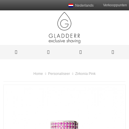
Verkooppunten
Nederlands
Zirkonia Pink
Home
Personaliseer