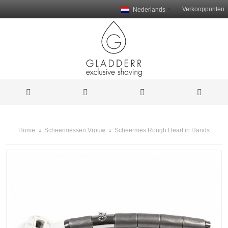
Verkooppunten
Nederlands
Scheermes Rough Heart in Hands
Home
Scheermessen Vrouw