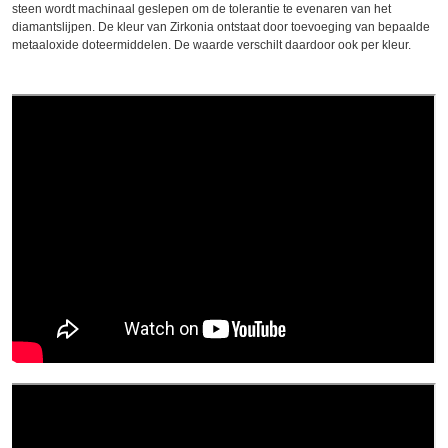
steen wordt machinaal geslepen om de tolerantie te evenaren van het
diamantslijpen. De kleur van Zirkonia ontstaat door toevoeging van bepaalde
metaaloxide doteermiddelen. De waarde verschilt daardoor ook per kleur.